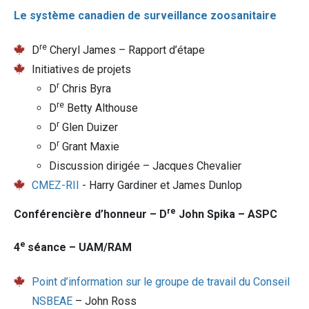
Le système canadien de surveillance zoosanitaire
re
D
Cheryl James – Rapport d’étape
Initiatives de projets
r
D
Chris Byra
re
D
Betty Althouse
r
D
Glen Duizer
r
D
Grant Maxie
Discussion dirigée – Jacques Chevalier
CMEZ-RII
- Harry Gardiner et James Dunlop
re
Conférencière d’honneur – D
John Spika – ASPC
e
4
séance – UAM/RAM
Point d’information sur le groupe de travail du Conseil
NSBEAE
– John Ross