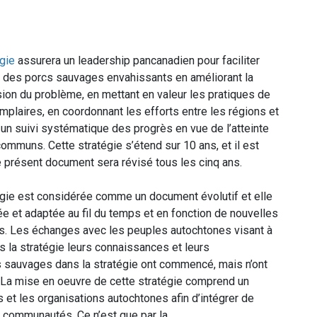
égie
assurera un leadership pancanadien pour faciliter
on des porcs sauvages envahissants en améliorant la
on du problème, en mettant en valeur les pratiques de
mplaires, en coordonnant les efforts entre les régions et
 un suivi systématique des progrès en vue de l’atteinte
communs. Cette stratégie s’étend sur 10 ans, et il est
e présent document sera révisé tous les cinq ans.
égie est considérée comme un document évolutif et elle
ée et adaptée au fil du temps et en fonction de nouvelles
ns. Les échanges avec les peuples autochtones visant à
s la stratégie leurs connaissances et leurs
s sauvages dans la stratégie ont commencé, mais n’ont
. La mise en oeuvre de cette stratégie comprend un
et les organisations autochtones afin d’intégrer de
s communautés. Ce n’est que par la