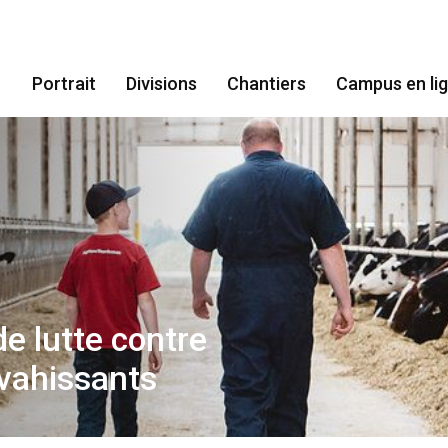
Portrait
Divisions
Chantiers
Campus en li
e lutte contre
vahissants