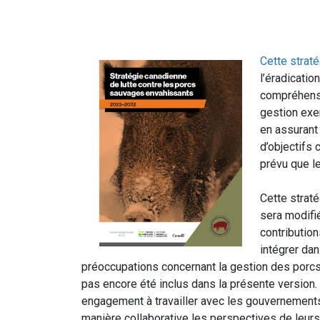
Cette strat
l’éradicati
compréhensi
gestion exe
en assurant
d’objectifs 
prévu que l
Cette strat
sera modifi
contributio
intégrer dan
préoccupations concernant la gestion des porc
pas encore été inclus dans la présente version
engagement à travailler avec les gouvernements 
manière collaborative les perspectives de leur