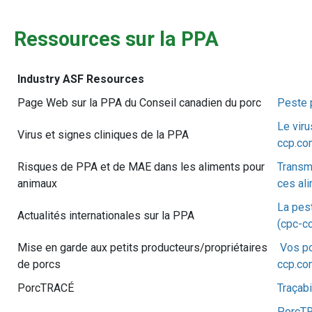
Ressources sur la PPA
Industry ASF Resources
Page Web sur la PPA du Conseil canadien du porc
Peste p
Le vir
Virus et signes cliniques de la PPA
ccp.co
Risques de PPA et de MAE dans les aliments pour
Transmi
animaux
ces al
La pest
Actualités internationales sur la PPA
(cpc-c
Mise en garde aux petits producteurs/propriétaires
Vos po
de porcs
ccp.co
PorcTRACÉ
Traçabi
PorcTR