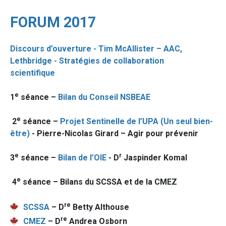
FORUM 2017
Discours d’ouverture -
Tim McAllister – AAC,
Lethbridge - Stratégies de collaboration
scientifique
e
1
séance –
Bilan du Conseil NSBEAE
e
2
séance –
Projet Sentinelle de l’UPA (Un seul bien-
être)
-
Pierre-Nicolas Girard
– Agir pour prévenir
e
r
3
séance –
Bilan de l’OIE
-
D
Jaspinder Komal
e
4
séance – Bilans du SCSSA et de la CMEZ
re
SCSSA
– D
Betty Althouse
re
CMEZ
– D
Andrea Osborn