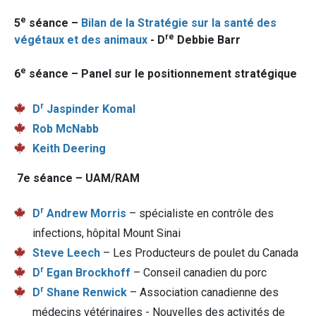
e
5
séance –
Bilan de la Stratégie sur la santé des
re
végétaux et des animaux
-
D
Debbie Barr
e
6
séance – Panel sur le positionnement stratégique
r
D
Jaspinder Komal
Rob McNabb
Keith Deering
7e séance – UAM/RAM
r
D
Andrew Morris
– spécialiste en contrôle des
infections, hôpital Mount Sinai
Steve Leech
– Les Producteurs de poulet du Canada
r
D
Egan Brockhoff
– Conseil canadien du porc
r
D
Shane Renwick
– Association canadienne des
médecins vétérinaires - Nouvelles des activités de